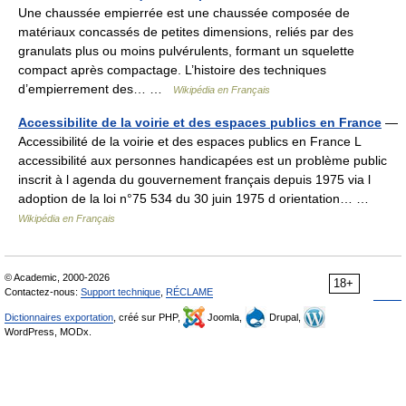
Une chaussée empierrée est une chaussée composée de
matériaux concassés de petites dimensions, reliés par des
granulats plus ou moins pulvérulents, formant un squelette
compact après compactage. L’histoire des techniques
d’empierrement des… …
Wikipédia en Français
Accessibilite de la voirie et des espaces publics en France
—
Accessibilité de la voirie et des espaces publics en France L
accessibilité aux personnes handicapées est un problème public
inscrit à l agenda du gouvernement français depuis 1975 via l
adoption de la loi n°75 534 du 30 juin 1975 d orientation… …
Wikipédia en Français
© Academic, 2000-2026
18+
Contactez-nous:
Support technique
,
RÉCLAME
Dictionnaires exportation
, créé sur PHP,
Joomla,
Drupal,
WordPress, MODx.