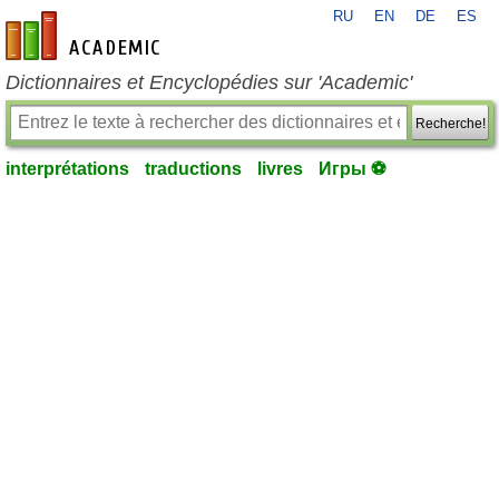
RU
EN
DE
ES
fr-academic.com
Dictionnaires et Encyclopédies sur 'Academic'
Recherche!
interprétations
traductions
livres
Игры ⚽