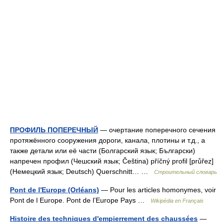
ПРОФИЛЬ ПОПЕРЕЧНЫЙ
— очертание поперечного сечения
протяжённого сооружения дороги, канала, плотины и т.д., а
также детали или её части (Болгарский язык; Български)
напречен профил (Чешский язык; Čeština) příčný profil [průřez]
(Немецкий язык; Deutsch) Querschnitt… …
Строительный словарь
Pont de l'Europe (Orléans)
— Pour les articles homonymes, voir
Pont de l Europe. Pont de l’Europe Pays …
Wikipédia en Français
Histoire des techniques d'empierrement des chaussées
—