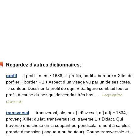
Regardez d'autres dictionnaires:
profil
— [ prɔfil ] n. m. • 1636; it. profilo; porfil « bordure » XIIe; de
porfiler « border » 1 ♦ Aspect d un visage vu par un de ses côtés.
⇒ contour. Dessiner le profil de qqn. « Sa figure semblait tout en
profil, à cause du nez qui descendait très bas …
Encyclopédie
Universelle
transversal
— transversal, ale, aux [ trɑ̃svɛrsal, o ] adj. • 1534;
provenç.XIIIe; du lat. transversus; cf. traverse 1 ♦ Didact. Qui
traverse une chose en la coupant perpendiculairement à sa plus
grande dimension (longueur ou hauteur). Coupe transversale et…